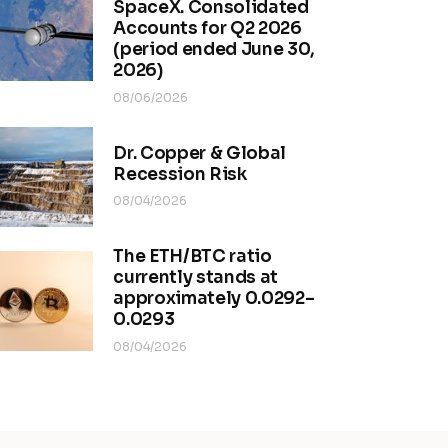
SpaceX. Consolidated
Accounts for Q2 2026
(period ended June 30,
2026)
08/06/2026
Dr. Copper & Global
Recession Risk
08/04/2026
The ETH/BTC ratio
currently stands at
approximately 0.0292–
0.0293
08/04/2026