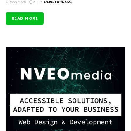
5
09/22/2025
BY
OLEG TURCEAC
READ MORE