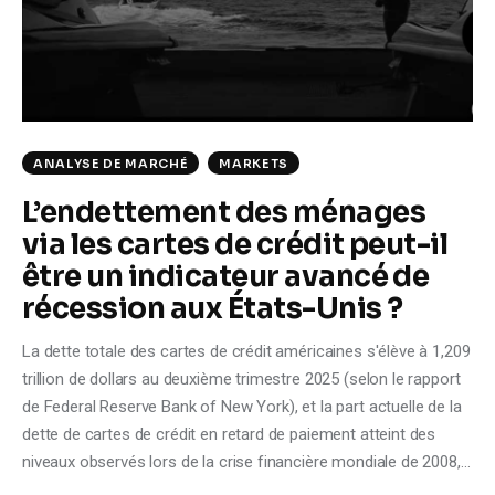
Climate
Markets
Tech
ANALYSE DE MARCHÉ
MARKETS
Reports
L’endettement des ménages
via les cartes de crédit peut-il
Shop
être un indicateur avancé de
récession aux États-Unis ?
La dette totale des cartes de crédit américaines s'élève à 1,209
trillion de dollars au deuxième trimestre 2025 (selon le rapport
de Federal Reserve Bank of New York), et la part actuelle de la
dette de cartes de crédit en retard de paiement atteint des
niveaux observés lors de la crise financière mondiale de 2008,…