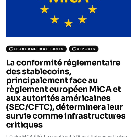
Climate
Markets
Tech
LEGAL AND TAX STUDIES
REPORTS
Reports
La conformité réglementaire
Shop
des stablecoins,
principalement face au
règlement européen MiCA et
aux autorités américaines
(SEC/CFTC), déterminera leur
survie comme infrastructures
critiques
I. Cadre MiCA (UE). La priorité est à l'Asset-Referenced Token