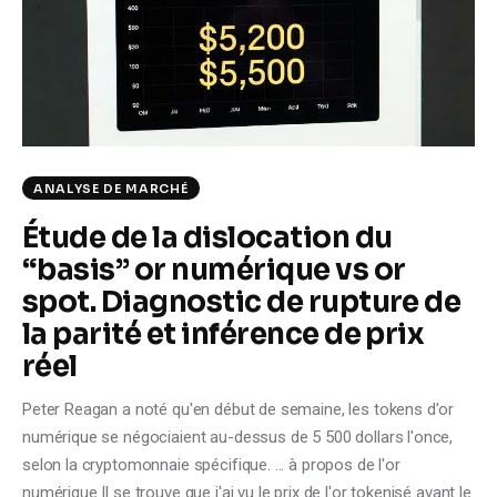
Climate
Markets
Tech
Reports
ANALYSE DE MARCHÉ
Étude de la dislocation du
Shop
“basis” or numérique vs or
spot. Diagnostic de rupture de
la parité et inférence de prix
réel
Peter Reagan a noté qu'en début de semaine, les tokens d'or
numérique se négociaient au-dessus de 5 500 dollars l'once,
selon la cryptomonnaie spécifique. ... à propos de l'or
numérique Il se trouve que j'ai vu le prix de l'or tokenisé avant le