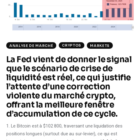
Climate
Markets
Tech
CRYPTOS
ANALYSE DE MARCHÉ
MARKETS
Reports
La Fed vient de donner le signal
que le scénario de crise de
Shop
liquidité est réel, ce qui justifie
l’attente d’une correction
violente du marché crypto,
offrant la meilleure fenêtre
d’accumulation de ce cycle.
1. Le Bitcoin est à $102 800, traversant une liquidation des
positions longues (surtout due au sur-levier), ce qui est