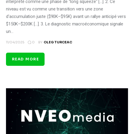
interprété comme une phase de "long squeeze" [...]. 2. Ce
niveau est vu comme une transition vers une zone
d'accumulation juste ($90K–$95K) avant un rallye anticipé vers
$150K–$200K [...]. 3. Le diagnostic macroéconomique signale
un…
0
11/04/2025
BY
OLEG TURCEAC
READ MORE