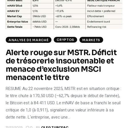
Climate
Markets
Tech
CRYPTOS
ANALYSE DE MARCHÉ
MARKETS
Reports
Alerte rouge sur MSTR. Déficit
de trésorerie insoutenable et
Shop
menace d’exclusion MSCI
menacent le titre
RESUME Au 22 novembre 2025, MSTR est en situation critique :
le titre chute à 170,50 USD (–62,7% depuis le début de l'année),
le Bitcoin est à 84 411 USD. Le mNAV de base a franchi le seuil
critique de 1,0 (à 0,911), signalant une valeur inférieure à sa
dette nette. L'entreprise, avec une…
0
11/22/2025
BY
OLEG TURCEAC