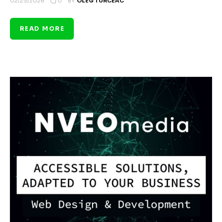
0
02/23/2026
BY
OLEG TURCEAC
READ MORE