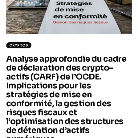
Climate
Markets
Tech
CRYPTOS
Reports
Analyse approfondie du cadre
de déclaration des crypto-
Shop
actifs (CARF) de l’OCDE.
Implications pour les
stratégies de mise en
conformité, la gestion des
risques fiscaux et
l’optimisation des structures
de détention d’actifs