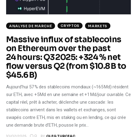
CRYPTOS
ANALYSE DE MARCHÉ
MARKETS
Massive influx of stablecoins
on Ethereum over the past
24 hours: Q3 2025: +324 % net
flow versus Q2 (from $10.8 B to
$45.6 B)
Aujourd’hui 57 % des stablecoins mondiaux (~165 Md) résident
sur ETH, avec +5 Md en une semaine et +1 Md/jour ouvrable. Ce
capital réel, prêt à acheter, déclenche une cascade : les
stablecoins arrivent dans les wallets et exchanges, sont
swapés contre ETH, mis en staking ou en lending, ce qui crée
une demande brute d’ETH, pousse le prix…
0
10/02/2025
BY
OLEG TURCEAC