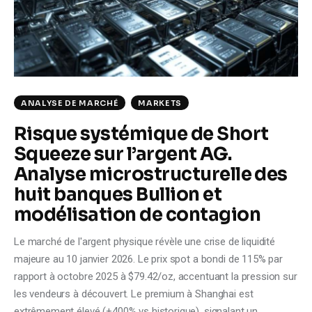
Climate
Markets
Tech
ANALYSE DE MARCHÉ
MARKETS
Reports
Risque systémique de Short
Squeeze sur l’argent AG.
Shop
Analyse microstructurelle des
huit banques Bullion et
modélisation de contagion
Le marché de l'argent physique révèle une crise de liquidité
majeure au 10 janvier 2026. Le prix spot a bondi de 115% par
rapport à octobre 2025 à $79.42/oz, accentuant la pression sur
les vendeurs à découvert. Le premium à Shanghai est
extrêmement élevé (+400% vs historique), signalant un