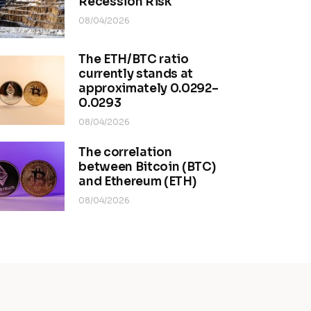
Recession Risk
08/04/2026
The ETH/BTC ratio
currently stands at
approximately 0.0292–
0.0293
08/04/2026
The correlation
between Bitcoin (BTC)
and Ethereum (ETH)
08/04/2026