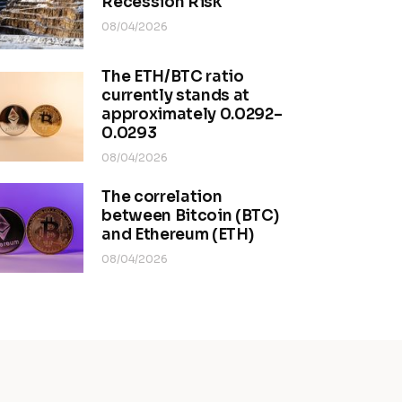
Recession Risk
08/04/2026
The ETH/BTC ratio
currently stands at
approximately 0.0292–
0.0293
08/04/2026
The correlation
between Bitcoin (BTC)
and Ethereum (ETH)
08/04/2026