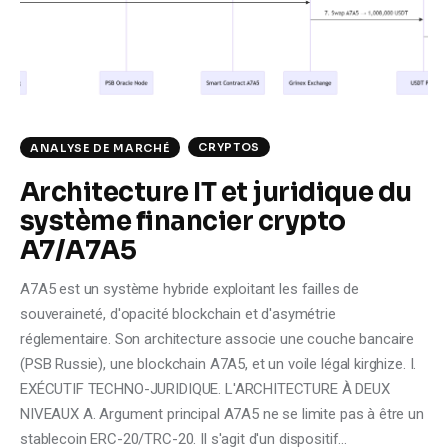
Climate
Markets
Tech
CRYPTOS
ANALYSE DE MARCHÉ
Reports
Architecture IT et juridique du
système financier crypto
Shop
A7/A7A5
A7A5 est un système hybride exploitant les failles de
souveraineté, d'opacité blockchain et d'asymétrie
réglementaire. Son architecture associe une couche bancaire
(PSB Russie), une blockchain A7A5, et un voile légal kirghize. I.
EXÉCUTIF TECHNO-JURIDIQUE. L'ARCHITECTURE À DEUX
NIVEAUX A. Argument principal A7A5 ne se limite pas à être un
stablecoin ERC-20/TRC-20. Il s'agit d'un dispositif…