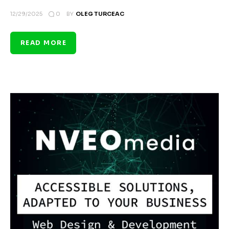
0
12/29/2025
BY
OLEG TURCEAC
READ MORE