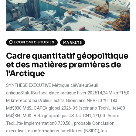
Climate
Markets
Tech
ECONOMIC STUDIES
MARKETS
Reports
Cadre quantitatif géopolitique
et des matières premières de
Shop
l’Arctique
SYNTHÈSE EXÉCUTIVE Métrique cléValeurSeuil
critiqueStatutSurface glace arctique hiver 202514,24 M km²15,0
M km²record basValeur actifs Groenland NPV-10 %1 180
Md$800 Md$...CAPEX global 2026-35 (scénario Tech[...]te)480
Md$350 Md$...Beta géopolitique US-RU-CN1,471,00...Score
Tec[...]te-Implementation0,730,50... probable Conclusion
exécutive Les informations satellitaires (NSIDC), les