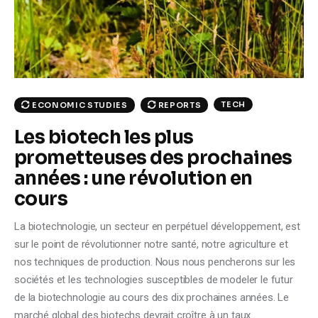
Climate
Markets
Tech
TECH
ECONOMIC STUDIES
REPORTS
Reports
Les biotech les plus
prometteuses des prochaines
Shop
années : une révolution en
cours
La biotechnologie, un secteur en perpétuel développement, est
sur le point de révolutionner notre santé, notre agriculture et
nos techniques de production. Nous nous pencherons sur les
sociétés et les technologies susceptibles de modeler le futur
de la biotechnologie au cours des dix prochaines années. Le
marché global des biotechs devrait croître à un taux…