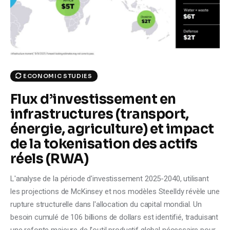
Climate
Markets
Tech
ECONOMIC STUDIES
Reports
Flux d’investissement en
infrastructures (transport,
Shop
énergie, agriculture) et impact
de la tokenisation des actifs
réels (RWA)
L'analyse de la période d'investissement 2025-2040, utilisant
les projections de McKinsey et nos modèles Steelldy révèle une
rupture structurelle dans l'allocation du capital mondial. Un
besoin cumulé de 106 billions de dollars est identifié, traduisant
une refonte majeure de l'outil productif global nécessaire pour