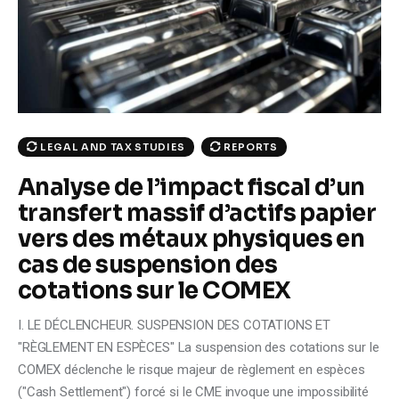
Climate
Markets
Tech
Reports
LEGAL AND TAX STUDIES
REPORTS
Analyse de l’impact fiscal d’un
Shop
transfert massif d’actifs papier
vers des métaux physiques en
cas de suspension des
cotations sur le COMEX
I. LE DÉCLENCHEUR. SUSPENSION DES COTATIONS ET
"RÈGLEMENT EN ESPÈCES" La suspension des cotations sur le
COMEX déclenche le risque majeur de règlement en espèces
("Cash Settlement") forcé si le CME invoque une impossibilité