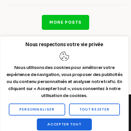
MORE POSTS
Nous respectons votre vie privée
Nous utilisons des cookies pour améliorer votre
expérience de navigation, vous proposer des publicités
ou du contenu personnalisés et analyser notre trafic. En
cliquant sur « Accepter tout », vous consentez à notre
utilisation de cookies.
PERSONNALISER
TOUT REJETER
Steelldy© 2026. All Rights Reserved.
ACCEPTER TOUT