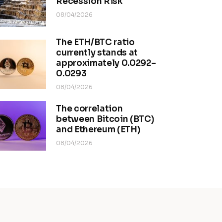
Recession Risk
08/04/2026
The ETH/BTC ratio
currently stands at
approximately 0.0292–
0.0293
08/04/2026
The correlation
between Bitcoin (BTC)
and Ethereum (ETH)
08/04/2026