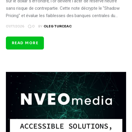
sur le dollar s'effondre, l'or devient l'actif de réserve neutre
sans risque de contrepartie. Cette note décrypte le "Shadow
Pricing" et évalue les faiblesses des banques centrales du…
0
01/17/2026
BY
OLEG TURCEAC
READ MORE