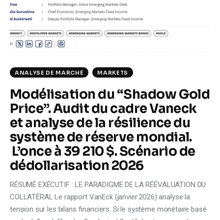
Climate
Markets
Tech
ANALYSE DE MARCHÉ
MARKETS
Reports
Modélisation du “Shadow Gold
Price”. Audit du cadre Vaneck
Shop
et analyse de la résilience du
système de réserve mondial.
L’once à 39 210 $. Scénario de
dédollarisation 2026
RÉSUMÉ EXÉCUTIF : LE PARADIGME DE LA RÉÉVALUATION DU
COLLATÉRAL Le rapport VanEck (janvier 2026) analyse la
tension sur les bilans financiers. Si le système monétaire basé