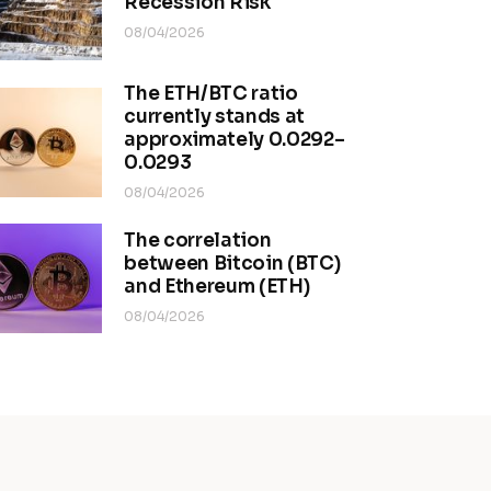
Recession Risk
08/04/2026
The ETH/BTC ratio
currently stands at
approximately 0.0292–
0.0293
08/04/2026
The correlation
between Bitcoin (BTC)
and Ethereum (ETH)
08/04/2026