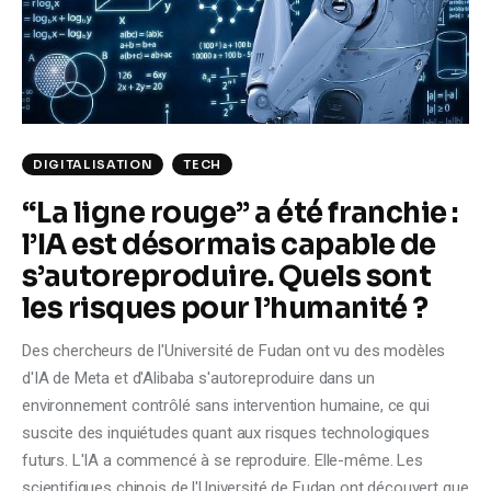
Climate
Markets
Tech
DIGITALISATION
TECH
Reports
“La ligne rouge” a été franchie :
Shop
l’IA est désormais capable de
s’autoreproduire. Quels sont
les risques pour l’humanité ?
Des chercheurs de l'Université de Fudan ont vu des modèles
d'IA de Meta et d'Alibaba s'autoreproduire dans un
environnement contrôlé sans intervention humaine, ce qui
suscite des inquiétudes quant aux risques technologiques
futurs. L'IA a commencé à se reproduire. Elle-même. Les
scientifiques chinois de l'Université de Fudan ont découvert que