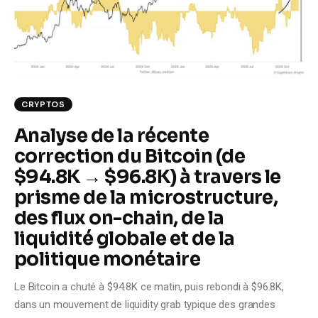
Climate
Markets
Tech
CRYPTOS
Reports
Analyse de la récente
correction du Bitcoin (de
Shop
$94.8K → $96.8K) à travers le
prisme de la microstructure,
des flux on-chain, de la
liquidité globale et de la
politique monétaire
Le Bitcoin a chuté à $94.8K ce matin, puis rebondi à $96.8K,
dans un mouvement de liquidity grab typique des grandes