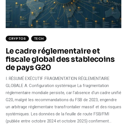
Climate
Markets
Tech
CRYPTOS
TECH
Reports
Le cadre réglementaire et
fiscale global des stablecoins
Shop
de pays G20
I. RÉSUMÉ EXÉCUTIF. FRAGMENTATION RÉGLEMENTAIRE
GLOBALE A. Configuration systémique La fragmentation
réglementaire mondiale persiste, car l'absence d'un cadre unifié
G20, malgré les recommandations du FSB de 2023, engendre
un arbitrage réglementaire transfrontalier massif et des risques
systémiques. Les données de la feuille de route FSB/FMI
(publiée entre octobre 2024 et octobre 2025) confirment…