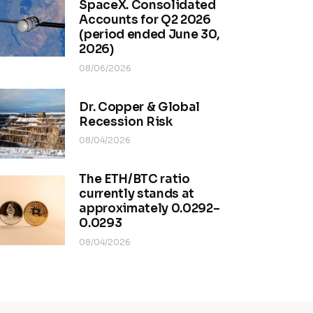
SpaceX. Consolidated
Accounts for Q2 2026
(period ended June 30,
2026)
08/06/2026
Dr. Copper & Global
Recession Risk
08/04/2026
The ETH/BTC ratio
currently stands at
approximately 0.0292–
0.0293
08/04/2026