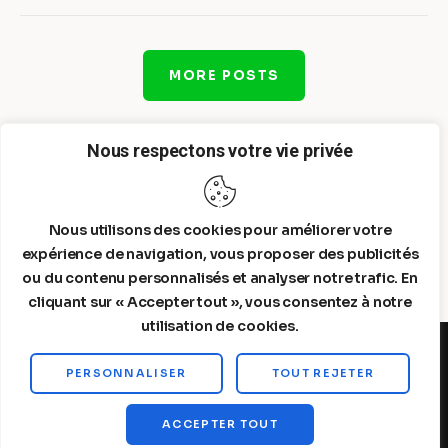
MORE POSTS
Nous respectons votre vie privée
Nous utilisons des cookies pour améliorer votre
expérience de navigation, vous proposer des publicités
ou du contenu personnalisés et analyser notre trafic. En
cliquant sur « Accepter tout », vous consentez à notre
utilisation de cookies.
PERSONNALISER
TOUT REJETER
Steelldy© 2026. All Rights Reserved.
ACCEPTER TOUT