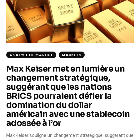
Climate
Markets
Tech
Reports
ANALYSE DE MARCHÉ
MARKETS
Max Keiser met en lumière un
Shop
changement stratégique,
suggérant que les nations
BRICS pourraient défier la
domination du dollar
américain avec une stablecoin
adossée à l’or
Max Keiser souligne un changement stratégique, suggérant que