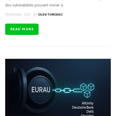
des vulnérabilités pouvant mener à…
0
10/31/2025
BY
OLEG TURCEAC
READ MORE