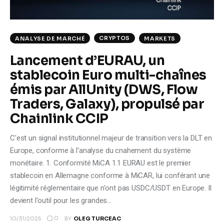
CRYPTOS
ANALYSE DE MARCHÉ
MARKETS
Lancement d’EURAU, un
stablecoin Euro multi-chaînes
émis par AllUnity (DWS, Flow
Traders, Galaxy), propulsé par
Chainlink CCIP
C'est un signal institutionnel majeur de transition vers la DLT en
Europe, conforme à l'analyse du cnahement du système
monétaire. 1. Conformité MiCA 1.1 EURAU est le premier
stablecoin en Allemagne conforme à MiCAR, lui conférant une
légitimité réglementaire que n'ont pas USDC/USDT en Europe. Il
devient l'outil pour les grandes…
0
10/31/2025
BY
OLEG TURCEAC