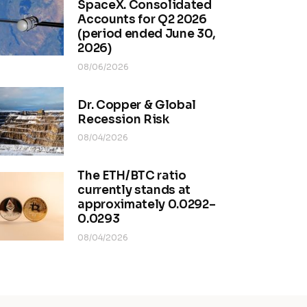
SpaceX. Consolidated
Accounts for Q2 2026
(period ended June 30,
2026)
08/06/2026
Dr. Copper & Global
Recession Risk
08/04/2026
The ETH/BTC ratio
currently stands at
approximately 0.0292–
0.0293
08/04/2026