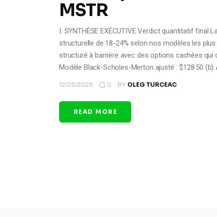
MSTR
I. SYNTHÈSE EXÉCUTIVE Verdict quantitatif final L
structurelle de 18-24% selon nos modèles les plus
structuré à barrière avec des options cachées qui d
Modèle Black-Scholes-Merton ajusté : $128.50 (b) A
12/25/2025
0
BY
OLEG TURCEAC
READ MORE