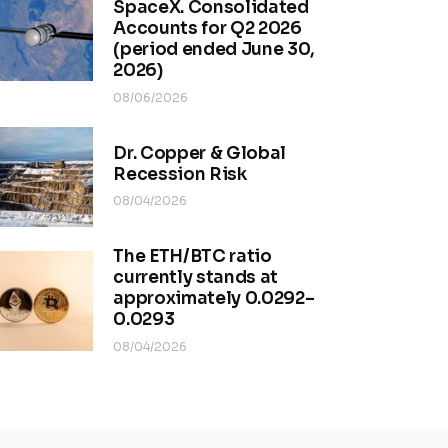
SpaceX. Consolidated
Accounts for Q2 2026
(period ended June 30,
2026)
08/06/2026
Dr. Copper & Global
Recession Risk
08/04/2026
The ETH/BTC ratio
currently stands at
approximately 0.0292–
0.0293
08/04/2026