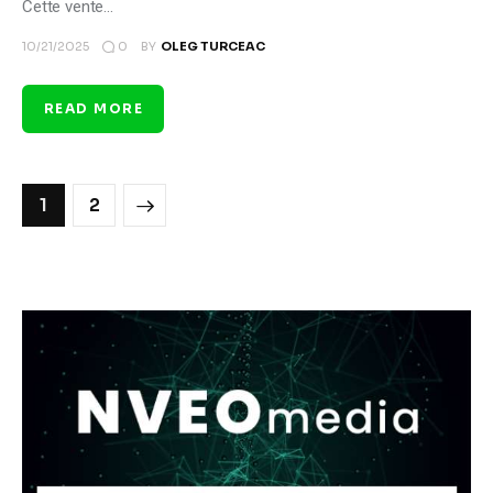
Cette vente…
0
10/21/2025
BY
OLEG TURCEAC
READ MORE
>
1
2