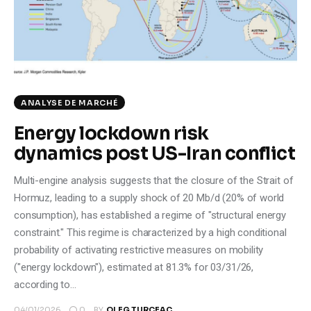
Climate
Markets
Tech
ANALYSE DE MARCHÉ
Reports
Energy lockdown risk
dynamics post US-Iran conflict
Shop
Multi-engine analysis suggests that the closure of the Strait of
Hormuz, leading to a supply shock of 20 Mb/d (20% of world
consumption), has established a regime of "structural energy
constraint." This regime is characterized by a high conditional
probability of activating restrictive measures on mobility
("energy lockdown"), estimated at 81.3% for 03/31/26,
according to…
0
04/01/2026
BY
OLEG TURCEAC