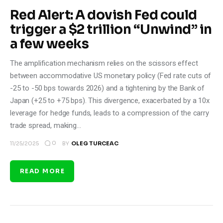
Red Alert: A dovish Fed could
trigger a $2 trillion “Unwind” in
a few weeks
The amplification mechanism relies on the scissors effect
between accommodative US monetary policy (Fed rate cuts of
-25 to -50 bps towards 2026) and a tightening by the Bank of
Japan (+25 to +75 bps). This divergence, exacerbated by a 10x
leverage for hedge funds, leads to a compression of the carry
trade spread, making…
0
11/25/2025
BY
OLEG TURCEAC
READ MORE