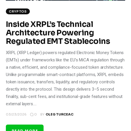
CRYPTOS
Inside XRPL’s Technical
Architecture Powering
Regulated EMT Stablecoins
XRPL (XRP Ledger) powers regulated Electronic Money Tokens
(EMTs) under frameworks like the EU’s MiCA regulation through
a native, efficient, and compliance-focused token architecture.
Unlike programmable smart-contract platforms, XRPL embeds
token issuance, transfers, liquidity, and regulatory controls
directly into the protocol. This design delivers 3–5 second
finality, sub-cent fees, and institutional-grade features without
external layers.…
0
03/23/2026
BY
OLEG TURCEAC
READ MORE