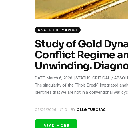
ANALYSE DE MARCHÉ
Study of Gold Dyn
Conflict Regime a
Unwinding. Diagnos
DATE: March 6, 2026 | STATUS: CRITICAL / ABSOL
The singularity of the "Triple Break" Integrated ana
identifies that we are not in a conventional war cy
…
03/06/2026
0
BY
OLEG TURCEAC
READ MORE