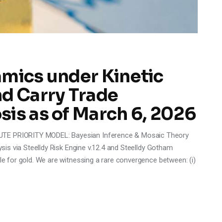
amics under Kinetic
nd Carry Trade
is as of March 6, 2026
UTE PRIORITY MODEL: Bayesian Inference & Mosaic Theory
lysis via Steelldy Risk Engine v.12.4 and Steelldy Gotham
cle for gold. We are witnessing a rare convergence between: (i)