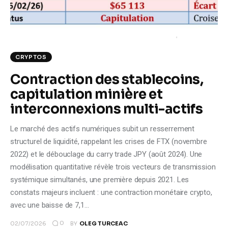
Climate
Markets
CRYPTOS
Tech
Contraction des stablecoins,
Reports
capitulation minière et
interconnexions multi-actifs
Shop
Le marché des actifs numériques subit un resserrement
structurel de liquidité, rappelant les crises de FTX (novembre
2022) et le débouclage du carry trade JPY (août 2024). Une
modélisation quantitative révèle trois vecteurs de transmission
systémique simultanés, une première depuis 2021. Les
constats majeurs incluent : une contraction monétaire crypto,
avec une baisse de 7,1…
0
02/07/2026
BY
OLEG TURCEAC