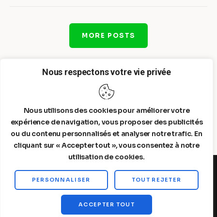
MORE POSTS
Nous respectons votre vie privée
Nous utilisons des cookies pour améliorer votre
expérience de navigation, vous proposer des publicités
ou du contenu personnalisés et analyser notre trafic. En
cliquant sur « Accepter tout », vous consentez à notre
utilisation de cookies.
PERSONNALISER
TOUT REJETER
Steelldy© 2026. All Rights Reserved.
ACCEPTER TOUT