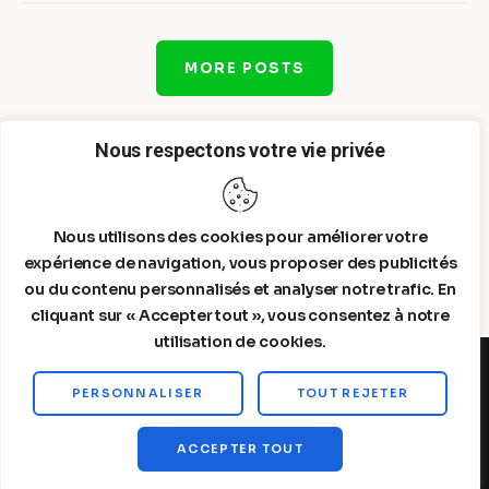
MORE POSTS
Nous respectons votre vie privée
Nous utilisons des cookies pour améliorer votre
expérience de navigation, vous proposer des publicités
ou du contenu personnalisés et analyser notre trafic. En
cliquant sur « Accepter tout », vous consentez à notre
utilisation de cookies.
PERSONNALISER
TOUT REJETER
Steelldy© 2026. All Rights Reserved.
ACCEPTER TOUT