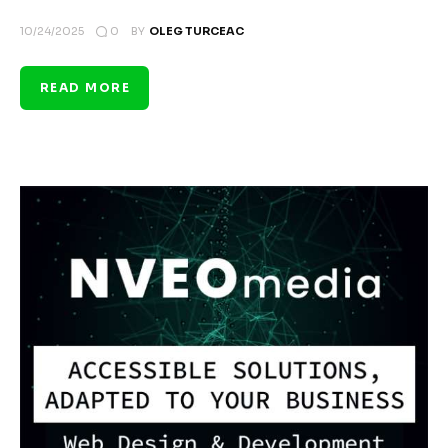
0
10/24/2025
BY
OLEG TURCEAC
READ MORE