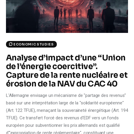
Climate
Markets
Tech
ECONOMIC STUDIES
Reports
Analyse d’impact d’une “Union
de l’énergie coercitive”.
Shop
Capture de la rente nucléaire et
érosion de la NAV du CAC 40
L'Allemagne envisage un mécanisme de "partage des revenus"
basé sur une interprétation large de la "solidarité européenne"
(Art. 122 TFUE), menaçant la souveraineté énergétique (Art. 194
TFUE). Ce transfert forcé des revenus d'EDF vers un fonds
européen pour subventionner les prix allemands est qualifié
d'"expropriation de rente réglementaire", constituant une