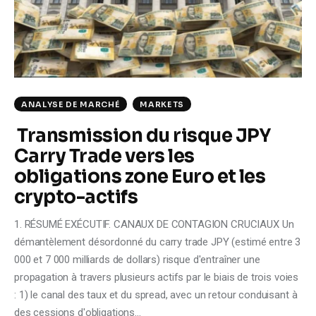
Climate
Markets
Tech
ANALYSE DE MARCHÉ
MARKETS
Reports
Transmission du risque JPY
Carry Trade vers les
Shop
obligations zone Euro et les
crypto-actifs
1. RÉSUMÉ EXÉCUTIF. CANAUX DE CONTAGION CRUCIAUX Un
démantèlement désordonné du carry trade JPY (estimé entre 3
000 et 7 000 milliards de dollars) risque d'entraîner une
propagation à travers plusieurs actifs par le biais de trois voies
: 1) le canal des taux et du spread, avec un retour conduisant à
des cessions d'obligations…