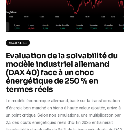
Climate
Markets
Tech
MARKETS
Reports
Evaluation de la solvabilité du
modèle industriel allemand
Shop
(DAX 40) face à un choc
énergétique de 250 % en
termes réels
Le modèle économique allemand, basé sur la transformation
d'énergie bon marché en biens à haute valeur ajoutée, arrive à
un point critique. Selon nos simulations, une multiplication par
2,5 des coûts énergétiques réels d'ici fin 2026 entraînerait
l'insolvabilité structurelle de 35 % de la base industrielle du DAX