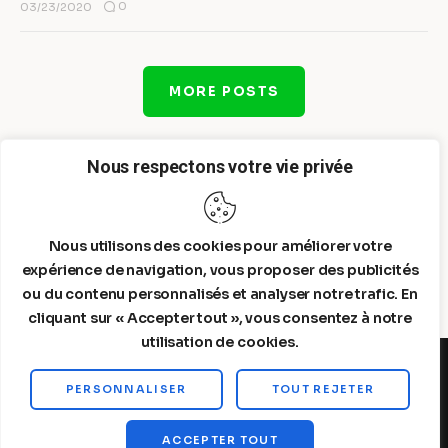
0
03/23/2020
MORE POSTS
Nous respectons votre vie privée
Nous utilisons des cookies pour améliorer votre
expérience de navigation, vous proposer des publicités
ou du contenu personnalisés et analyser notre trafic. En
cliquant sur « Accepter tout », vous consentez à notre
utilisation de cookies.
PERSONNALISER
TOUT REJETER
Steelldy© 2026. All Rights Reserved.
ACCEPTER TOUT