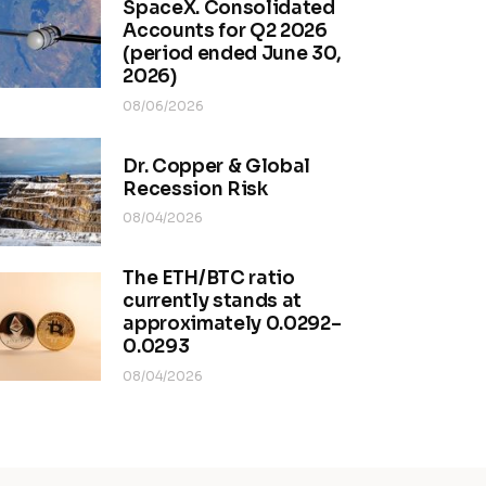
SpaceX. Consolidated
Accounts for Q2 2026
(period ended June 30,
2026)
08/06/2026
Dr. Copper & Global
Recession Risk
08/04/2026
The ETH/BTC ratio
currently stands at
approximately 0.0292–
0.0293
08/04/2026