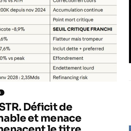
S
STR. Déficit de
enable et menace
enacent le titre