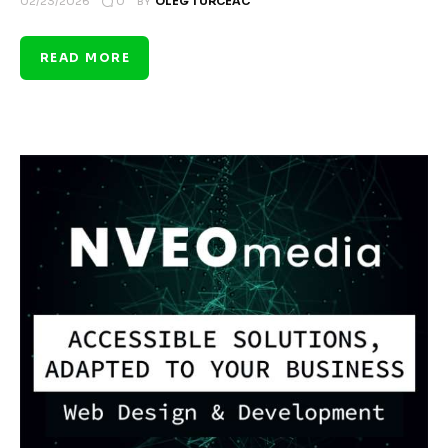
0
02/23/2026
BY
OLEG TURCEAC
READ MORE