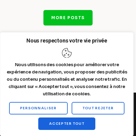
MORE POSTS
Nous respectons votre vie privée
Nous utilisons des cookies pour améliorer votre
expérience de navigation, vous proposer des publicités
ou du contenu personnalisés et analyser notre trafic. En
cliquant sur « Accepter tout », vous consentez à notre
utilisation de cookies.
PERSONNALISER
TOUT REJETER
Steelldy© 2026. All Rights Reserved.
ACCEPTER TOUT