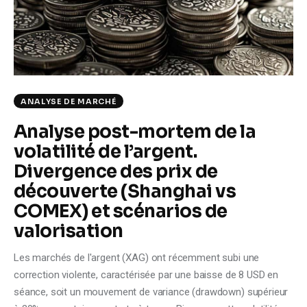
Climate
Markets
Tech
ANALYSE DE MARCHÉ
Reports
Analyse post-mortem de la
volatilité de l’argent.
Shop
Divergence des prix de
découverte (Shanghai vs
COMEX) et scénarios de
valorisation
Les marchés de l'argent (XAG) ont récemment subi une
correction violente, caractérisée par une baisse de 8 USD en
séance, soit un mouvement de variance (drawdown) supérieur