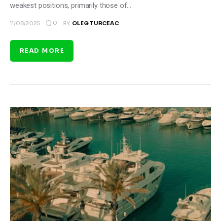
weakest positions, primarily those of…
0
11/08/2025
BY
OLEG TURCEAC
READ MORE