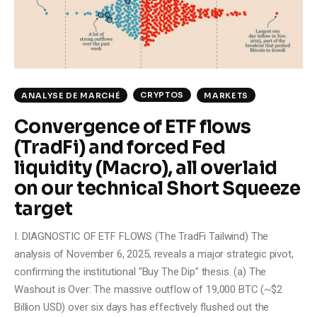
CRYPTOS
ANALYSE DE MARCHÉ
MARKETS
Convergence of ETF flows
(TradFi) and forced Fed
liquidity (Macro), all overlaid
on our technical Short Squeeze
target
I. DIAGNOSTIC OF ETF FLOWS (The TradFi Tailwind) The
analysis of November 6, 2025, reveals a major strategic pivot,
confirming the institutional "Buy The Dip" thesis. (a) The
Washout is Over: The massive outflow of 19,000 BTC (~$2
Billion USD) over six days has effectively flushed out the