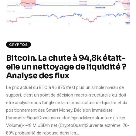
Climate
Markets
Tech
CRYPTOS
Reports
Bitcoin. La chute à 94,8k était-
elle un nettoyage de liquidité ?
Shop
Analyse des flux
Le prix actuel du BTC à 96.875 n'est plus un simple niveau de
support, c'est un point de décision macro-structurelle qui doit
être analysé sous l'angle de la microstructure de liquidité et du
positionnement des Smart Money. Décision immédiate
ParamètreSignalConclusion stratégiqueMicrostructure (Taker
Volume)<-48 M USD/h net (CryptoQuant)Survente extrême. 70-
80% probabilité de rebound dans les…