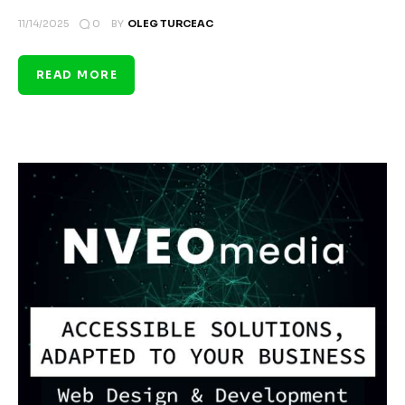
0
11/14/2025
BY
OLEG TURCEAC
READ MORE