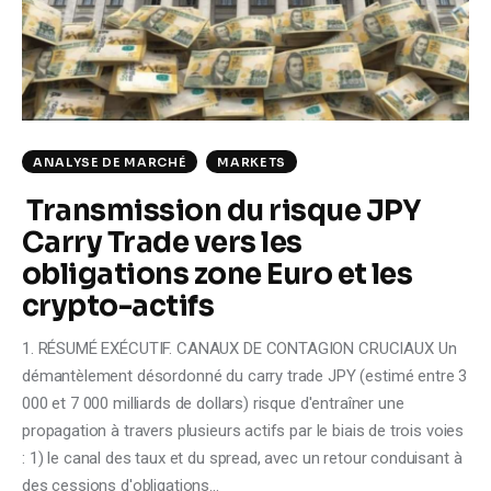
Climate
Markets
Tech
ANALYSE DE MARCHÉ
MARKETS
Reports
Transmission du risque JPY
Carry Trade vers les
Shop
obligations zone Euro et les
crypto-actifs
1. RÉSUMÉ EXÉCUTIF. CANAUX DE CONTAGION CRUCIAUX Un
démantèlement désordonné du carry trade JPY (estimé entre 3
000 et 7 000 milliards de dollars) risque d'entraîner une
propagation à travers plusieurs actifs par le biais de trois voies
: 1) le canal des taux et du spread, avec un retour conduisant à
des cessions d'obligations…