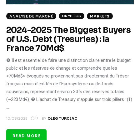
CRYPTOS
ANALYSE DE MARCHÉ
MARKETS
2024-2025 The Biggest Buyers
of U.S. Debt (Tresuries) : la
France 70Md$
❶ II est essentiel de faire une distinction claire entre le budget
public et les réserves de change et comprendre que les
<70 Md$> évoqués ne proviennent pas directement du Trésor
français mais d’entités de l’Eurosystème ou de fonds
souverains, représentant environ 30 % des réserves totales
(~220 Md€). ❷ L’achat de Treasury s’appuie sur trois piliers : (1)
…
0
10/03/2025
BY
OLEG TURCEAC
READ MORE