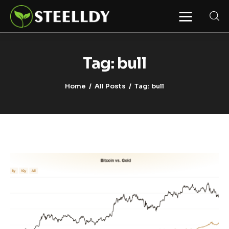
STEELLDY
Through Steelldy consulting company, I
assist companies, fintechs, and
institutions in two key areas: ◙
Tag: bull
Economic and financial statistical
modeling via our DaaS & SaaS
software (macroeconomic index
Home
All Posts
Tag: bull
platform). Analysis of the transition to
a multipolar world: stablecoins, gold,
copper, precious metals, industrial
metals, oil, dollars, euros, yuan, yen,
rubles, CBDC, BISIH, mBridge, Unified
Ledger, BRICS, and global regulations.
◙ Web3 Law & Taxation Legal and Tax
structuring of blockchain-based
projects, RWA, tokenization,
cryptocurrency (stablecoins, CBDC),
decentralized autonomous
organizations (DAO), MiCA
compliance, ISO 20022, AI,
MANBRIC/biotech technologies,
robotics, smart cities, and ESG
taxonomy.