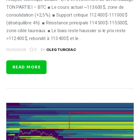
TON PARTIE I – BTC ■ Le cours actuel ~113 600 $, zone de
consolidation (+2,5 %). ■ Support critique 112 400 $‑111 000 $
(déséquilibre 4 h). ■ Résistance principale 114 500 $‑115 500$,
zone cible taureaux. ■ Le biais reste haussier si le prix reste
>112 400 $, rebondit à 113 400 $ et le…
0
10/01/2025
BY
OLEG TURCEAC
READ MORE