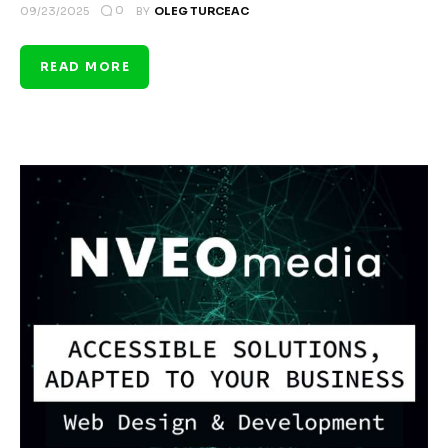
0
09/23/2025
BY
OLEG TURCEAC
READ MORE