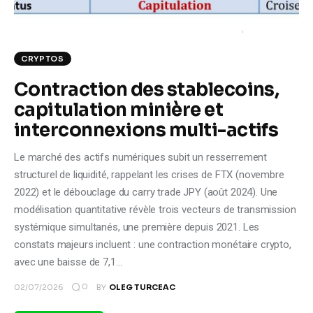
Climate
Markets
CRYPTOS
Tech
Contraction des stablecoins,
capitulation minière et
Reports
interconnexions multi-actifs
Shop
Le marché des actifs numériques subit un resserrement
structurel de liquidité, rappelant les crises de FTX (novembre
2022) et le débouclage du carry trade JPY (août 2024). Une
modélisation quantitative révèle trois vecteurs de transmission
systémique simultanés, une première depuis 2021. Les
constats majeurs incluent : une contraction monétaire crypto,
avec une baisse de 7,1…
0
02/07/2026
BY
OLEG TURCEAC