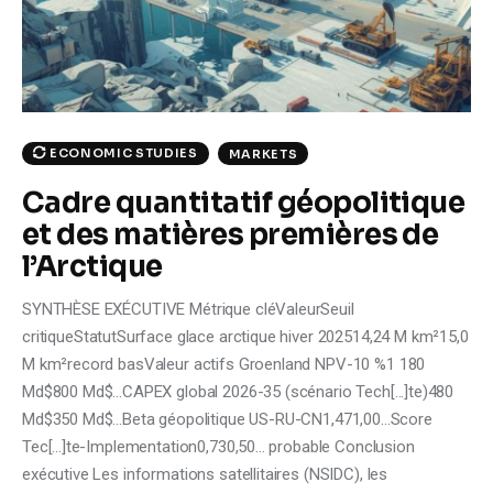
Climate
Markets
Tech
ECONOMIC STUDIES
MARKETS
Reports
Cadre quantitatif géopolitique
et des matières premières de
Shop
l’Arctique
SYNTHÈSE EXÉCUTIVE Métrique cléValeurSeuil
critiqueStatutSurface glace arctique hiver 202514,24 M km²15,0
M km²record basValeur actifs Groenland NPV-10 %1 180
Md$800 Md$...CAPEX global 2026-35 (scénario Tech[...]te)480
Md$350 Md$...Beta géopolitique US-RU-CN1,471,00...Score
Tec[...]te-Implementation0,730,50... probable Conclusion
exécutive Les informations satellitaires (NSIDC), les