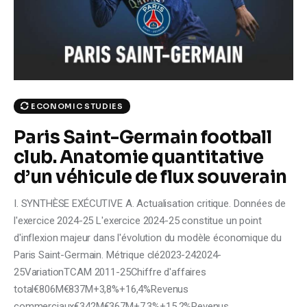
Climate
Markets
Tech
ECONOMIC STUDIES
Reports
Paris Saint-Germain football
Shop
club. Anatomie quantitative
d’un véhicule de flux souverain
I. SYNTHÈSE EXÉCUTIVE A. Actualisation critique. Données de
l'exercice 2024-25 L'exercice 2024-25 constitue un point
d'inflexion majeur dans l'évolution du modèle économique du
Paris Saint-Germain. Métrique clé2023-242024-
25VariationTCAM 2011-25Chiffre d'affaires
total€806M€837M+3,8%+16,4%Revenus
commerciaux€342M€367M+7,3%+15,2%Revenus