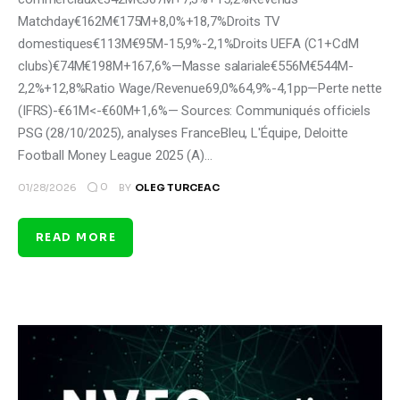
Matchday€162M€175M+8,0%+18,7%Droits TV
domestiques€113M€95M-15,9%-2,1%Droits UEFA (C1+CdM
clubs)€74M€198M+167,6%—Masse salariale€556M€544M-
2,2%+12,8%Ratio Wage/Revenue69,0%64,9%-4,1pp—Perte nette
(IFRS)-€61M<-€60M+1,6%— Sources: Communiqués officiels
PSG (28/10/2025), analyses FranceBleu, L'Équipe, Deloitte
Football Money League 2025 (A)…
0
01/28/2026
BY
OLEG TURCEAC
READ MORE