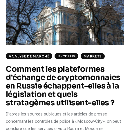
Climate
Markets
Tech
Reports
CRYPTOS
ANALYSE DE MARCHÉ
MARKETS
Shop
Comment les plateformes
d’échange de cryptomonnaies
en Russie échappent-elles à la
législation et quels
stratagèmes utilisent-elles ?
D’après les sources publiques et les articles de presse
concernant les contrôles de police à « Moscow‑City », on peut
conclure que les services crypto Rapira et Mosca ne