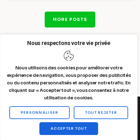
MORE POSTS
Nous respectons votre vie privée
Nous utilisons des cookies pour améliorer votre
expérience de navigation, vous proposer des publicités
ou du contenu personnalisés et analyser notre trafic. En
cliquant sur « Accepter tout », vous consentez à notre
utilisation de cookies.
PERSONNALISER
TOUT REJETER
Steelldy© 2026. All Rights Reserved.
ACCEPTER TOUT