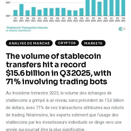
Climate
Markets
Tech
CRYPTOS
ANALYSE DE MARCHÉ
MARKETS
Reports
The volume of stablecoin
transfers hit a record
Shop
$15.6 billion in Q3 2025, with
71 % involving trading bots
Au troisième trimestre 2025, le volume des échanges de
stablecoins a grimpé à un niveau sans précédent de 15,6 billion
de dollars, avec 71% de ces transactions attribuées aux robots
de trading. Néanmoins, les experts estiment que l'usage des
stablecoins par les investisseurs individuels se dirige vers une
année qui pourrait être la plus significative…