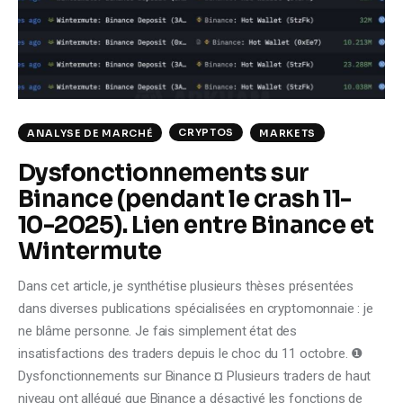
Climate
Markets
Tech
CRYPTOS
ANALYSE DE MARCHÉ
MARKETS
Reports
Dysfonctionnements sur
Binance (pendant le crash 11-
Shop
10-2025). Lien entre Binance et
Wintermute
Dans cet article, je synthétise plusieurs thèses présentées
dans diverses publications spécialisées en cryptomonnaie : je
ne blâme personne. Je fais simplement état des
insatisfactions des traders depuis le choc du 11 octobre. ❶
Dysfonctionnements sur Binance ¤ Plusieurs traders de haut
niveau ont allégué que Binance a désactivé les fonctions de