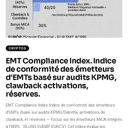
Climate
Markets
Tech
Reports
CRYPTOS
EMT Compliance Index. Indice
Shop
de conformité des émetteurs
d’EMTs basé sur audits KPMG,
clawback activations,
réserves.
EMT Compliance Index Indice de conformité des émetteurs
d’EMTs (basé sur audits KPMG/Deloitte, activations de
clawback, et réserves — focus sur les émetteurs MiCA intégrés
à l’XRPL : RLUSD, EURØP, EURCV). Cet indice évalue les