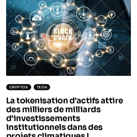
Climate
Markets
Tech
Reports
Shop
CRYPTOS
TECH
La tokenisation d’actifs attire
des milliers de milliards
d’investissements
institutionnels dans des
projets climatiques !